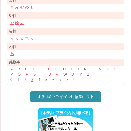
ま行
ま
み
む
め
も
や行
や
ゆ
よ
ら行
ら
り
る
れ
ろ
わ行
わ
英数字
A
B
C
D E
F
G
H
I
J K L
M
N
O
P
Q
R
S
T
U
V
W X Y Z
0 1 2
3
4 5 6 7 8 9
ホテル&ブライダル用語集に戻る