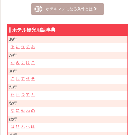
ホテルマンになる条件とは
ホテル観光用語事典
あ行
あ
い
う
え
お
か行
か
き
く
け
こ
さ行
さ
し
す
せ
そ
た行
た
ち
つ
て
と
な行
な
に
ぬ
ね
の
は行
は
ひ
ふ
へ
ほ