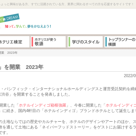
ちょっと興味がある方、すでに活躍されている方、業界に関わるすべての方を応援するサイトです！
業 2023年
を開業 2023年
2022/0
ン・パシフィック・インターナショナルホールディングスと運営受託契約を締
東京渋谷」を開業することを発表しました。
に開業した「
ホテルインディゴ箱根強羅
」、今春に開業した「
ホテルインディ
」に続き、国内4軒目の「ホテルインディゴ」ブランドホテルとして誕生しま
の土地ならではの歴史やカルチャーを、ホテルのデザインやアートのほか、
験を通して土地にある「ネイバーフッドストーリー」をゲストにお届けする
です。