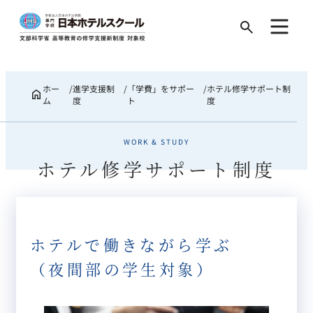
Search
for:
ホー
進学支援制
「学費」をサポー
ホテル修学サポート制
ム
度
ト
度
WORK & STUDY
ホテル修学サポート制度
ホテルで働きながら学ぶ
（夜間部の学生対象）