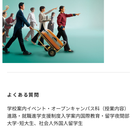
よくある質問
学校案内
イベント・オープンキャンパス
科（授業内容）
進路・就職
進学支援制度
入学案内
国際教育・留学
夜間部
大学･短大生、社会人
外国人留学生