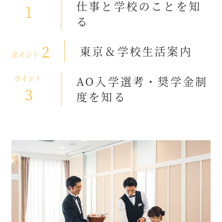
仕事と学校のことを知
1
る
2
東京＆学校生活案内
ポイント
ポイント
AO入学選考・奨学金制
3
度を知る