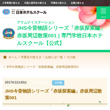
入学希望の皆さま
外国人留学生の皆さま
卒業生の皆さま
企業の皆さま
アラムナイステーション
卒業生の皆さま
JHS今昔物語シリーズ「赤坂探索編」
赤坂周辺散策001 | 専門学校日本ホテ
JHS同窓会について
ルスクール【公式】
求人情報
手続き・サービス
ホーム
卒業生の皆さま
お知らせ一覧
その他
お知らせ一覧
JHS今昔物語シリーズ「赤坂探索編」赤坂周辺散策001
Facebook
2017
12
26
年
月
日
お知らせ一覧
その他
JHS今昔物語シリーズ「赤坂探索編」赤坂周辺散
専門学校日本ホテルスクール公式サイト
策001