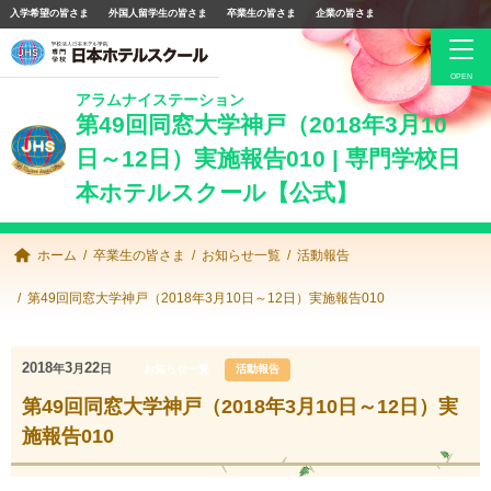
入学希望の皆さま
外国人留学生の皆さま
卒業生の皆さま
企業の皆さま
アラムナイステーション
卒業生の皆さま
第49回同窓大学神戸（2018年3月10
日～12日）実施報告010 | 専門学校日
JHS同窓会について
本ホテルスクール【公式】
求人情報
手続き・サービス
ホーム
卒業生の皆さま
お知らせ一覧
活動報告
お知らせ一覧
第49回同窓大学神戸（2018年3月10日～12日）実施報告010
Facebook
2018
3
22
年
月
日
お知らせ一覧
活動報告
第49回同窓大学神戸（2018年3月10日～12日）実
専門学校日本ホテルスクール公式サイト
施報告010