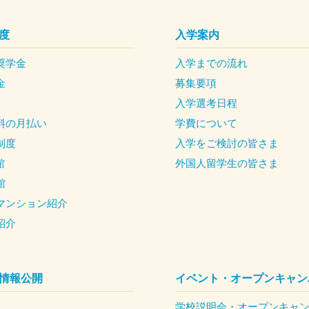
度
入学案内
奨学金
入学までの流れ
金
募集要項
入学選考日程
料の月払い
学費について
制度
入学をご検討の皆さま
館
外国人留学生の皆さま
館
マンション紹介
紹介
情報公開
イベント・オープンキャン
学校説明会・オープンキャ