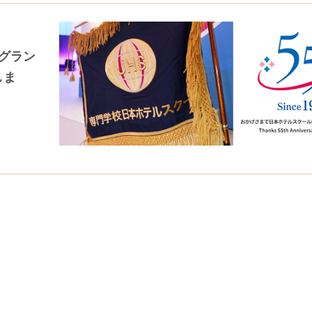
、グラン
しま